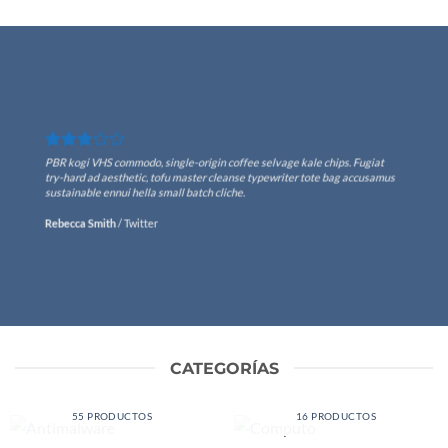
PBR kogi VHS commodo, single-origin coffee selvage kale chips. Fugiat
try-hard ad aesthetic, tofu master cleanse typewriter tote bag accusamus
sustainable ennui hella small batch cliche.
Rebecca Smith
/
Twitter
CATEGORÍAS
ANTIMALWARE
COMPUTO
55 PRODUCTOS
16 PRODUCTOS