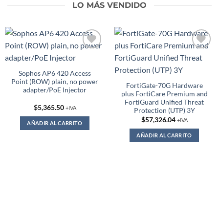
LO MÁS VENDIDO
Add to
Add to
wishlist
wishlist
Sophos AP6 420 Access
Point (ROW) plain, no power
FortiGate-70G Hardware
adapter/PoE Injector
plus FortiCare Premium and
FortiGuard Unified Threat
$
5,365.50
+IVA
Protection (UTP) 3Y
$
57,326.04
+IVA
AÑADIR AL CARRITO
AÑADIR AL CARRITO