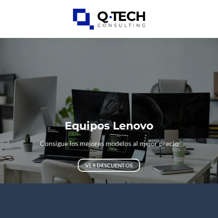
Skip
to
0
content
Equipos Lenovo
Consigue los mejores modelos al mejor precio
VER DESCUENTOS