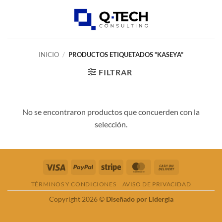
Skip
to
0
content
INICIO
/
PRODUCTOS ETIQUETADOS “KASEYA”
FILTRAR
No se encontraron productos que concuerden con la
selección.
Visa
PayPal
Stripe
MasterCard
Cash
On
TÉRMINOS Y CONDICIONES
AVISO DE PRIVACIDAD
Delivery
Copyright 2026 ©
Diseñado por Lidergia