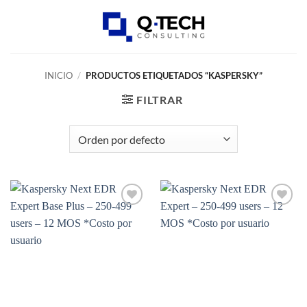
Skip
to
0
content
INICIO
/
PRODUCTOS ETIQUETADOS “KASPERSKY”
FILTRAR
Add to
Add to
wishlist
wishlist