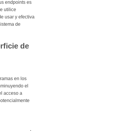
us endpoints es
 utilice
de usar y efectiva
sistema de
ficie de
gramas en los
isminuyendo el
 el acceso a
potencialmente