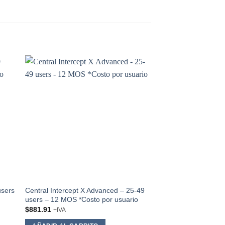
 to
Add to
ist
wishlist
users
Central Intercept X Advanced – 25-49
Sophos MDR Essentia
users – 12 MOS *Costo por usuario
499 users – 12 MOS
usuario
$
881.91
+IVA
$
1,336.12
+IVA