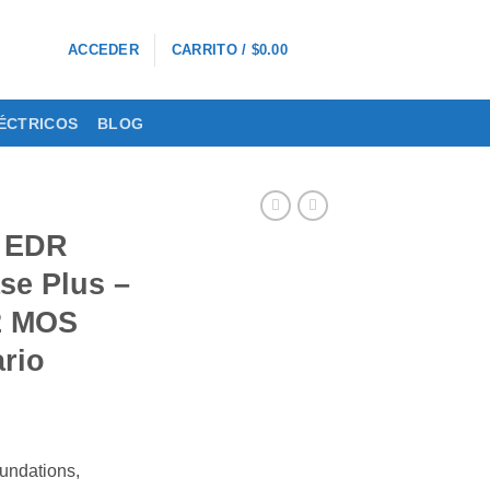
0
ACCEDER
CARRITO /
$
0.00
ÉCTRICOS
BLOG
t EDR
se Plus –
12 MOS
rio
undations,