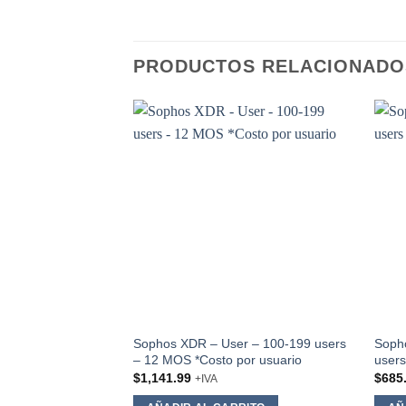
PRODUCTOS RELACIONADO
Add to
wishlist
Sophos XDR – User – 100-199 users
Sopho
– 12 MOS *Costo por usuario
users
$
1,141.99
$
685
+IVA