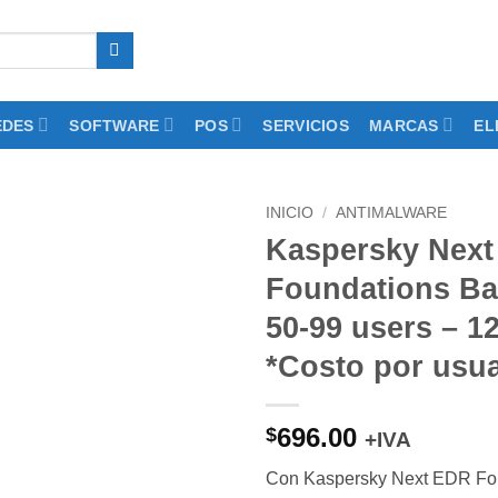
EDES
SOFTWARE
POS
SERVICIOS
MARCAS
EL
INICIO
/
ANTIMALWARE
Kaspersky Nex
Add to
Foundations Ba
wishlist
50-99 users – 
*Costo por usua
696.00
$
+IVA
Con Kaspersky Next EDR Fo