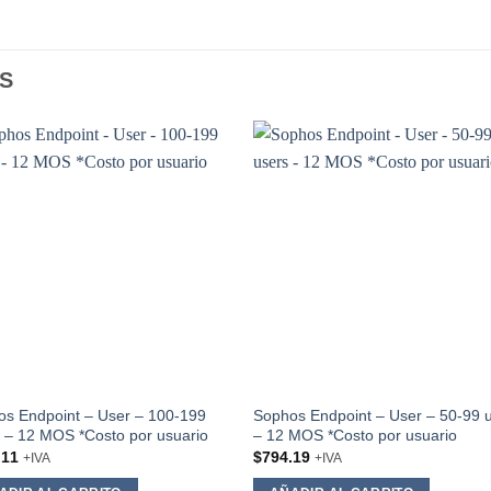
S
Add to
Add
wishlist
wishl
s Endpoint – User – 100-199
Sophos Endpoint – User – 50-99 
 – 12 MOS *Costo por usuario
– 12 MOS *Costo por usuario
.11
$
794.19
+IVA
+IVA