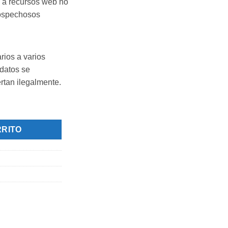
o a recursos web no
sospechosos
rios a varios
 datos se
rtan ilegalmente.
ns Base Plus – 50-99 users – 12 MOS *Costo por usuario cantida
RRITO