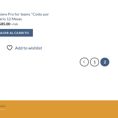
iere Pro for teams *Costo por
ario 12 Meses
585.00
+IVA
ADIR AL CARRITO
Add to wishlist
1
2
DAD