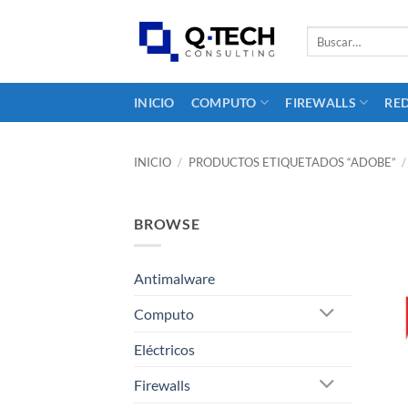
Skip
to
Buscar
por:
content
INICIO
COMPUTO
FIREWALLS
RE
INICIO
/
PRODUCTOS ETIQUETADOS “ADOBE”
/
BROWSE
Antimalware
Computo
Eléctricos
Firewalls