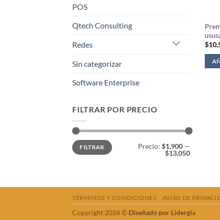
POS
Qtech Consulting
Prem
usus
Redes
$
10,
AÑ
Sin categorizar
Software Enterprise
FILTRAR POR PRECIO
Precio
Precio
Precio:
$1,900
—
FILTRAR
mínimo
máximo
$13,050
TÉRMINOS Y CONDICIONES
AVISO DE PRIVACI
Copyright 2026 ©
Diseñado por Lidergia