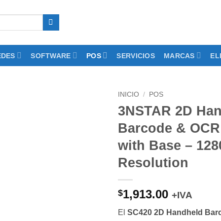
EDES
SOFTWARE
POS
SERVICIOS
MARCAS
EL
INICIO
/
POS
3NSTAR 2D Han
Add to
Barcode & OCR
wishlist
with Base – 128
Resolution
1,913.00
$
+IVA
El
SC420 2D Handheld Bar