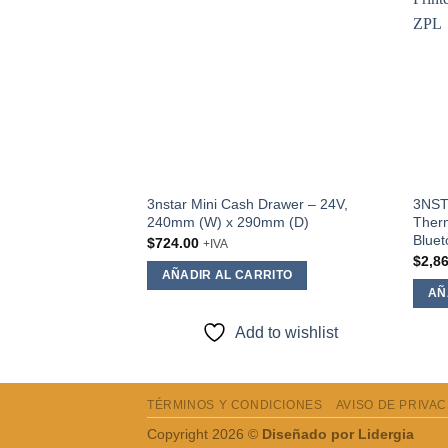
wishlist
3nstar Mini Cash Drawer – 24V,
3NSTA
240mm (W) x 290mm (D)
Therm
Blue
$
724.00
+IVA
$
2,8
AÑADIR AL CARRITO
AÑ
Add to wishlist
TÉRMINOS Y CONDICIONES
AVISO DE PRIVA
Copyright 2026 ©
Diseñado por Lidergia