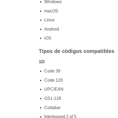
Windows
macOS
Linux
Android
iOS
Tipos de códigos compatibles
1D
Code 39
Code 128
UPC/EAN
GS1-128
Codabar
Interleaved 2 of 5