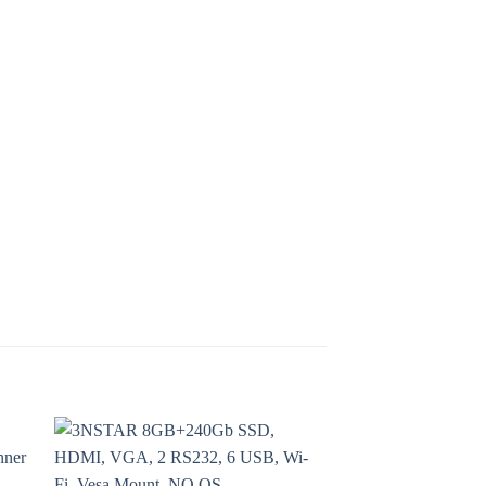
 to
Add to