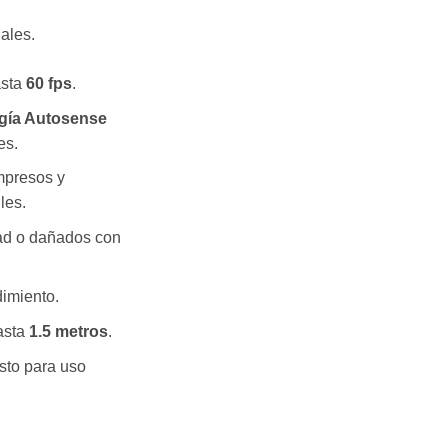
ales.
asta
60 fps
.
gía Autosense
es.
mpresos y
les.
dad o dañados con
imiento.
asta
1.5 metros
.
sto para uso
 OCR Scanner with Base – 1280 × 800 Resolution cantidad