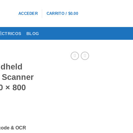
0
ACCEDER
CARRITO /
$
0.00
ÉCTRICOS
BLOG
dheld
 Scanner
0 × 800
code & OCR