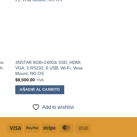
ist
wishlist
io
3NSTAR 8GB+240Gb SSD, HDMI,
3NSTAR Screen moun
th
VGA, 2 RS232, 6 USB, Wi-Fi, Vesa
$
570.00
+IVA
Mount, NO OS
AÑADIR AL CARRI
$
8,500.00
+IVA
AÑADIR AL CARRITO
Add to
Add to wishlist
Visa
PayPal
Stripe
MasterCard
Cash
On