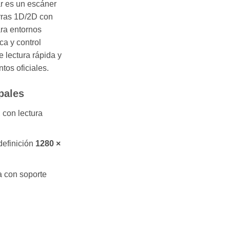
r es un escáner
rras 1D/2D con
ra entornos
ica y control
 lectura rápida y
tos oficiales.
pales
R
con lectura
definición
1280 ×
 con soporte