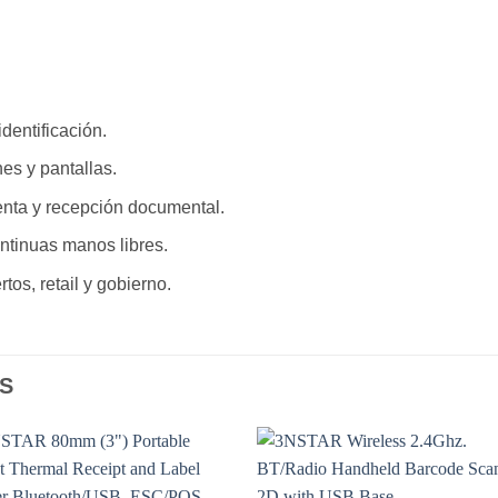
dentificación.
es y pantallas.
enta y recepción documental.
ontinuas manos libres.
os, retail y gobierno.
S
Add to
Add