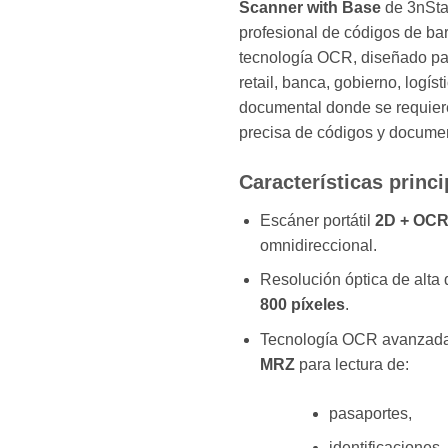
Scanner with Base
de 3nSta
profesional de códigos de ba
tecnología OCR, diseñado pa
retail, banca, gobierno, logíst
documental donde se requiere
precisa de códigos y documen
Características princi
Escáner portátil
2D + OC
omnidireccional.
Resolución óptica de alta 
800 píxeles
.
Tecnología OCR avanzada
MRZ
para lectura de:
pasaportes,
identificaciones,