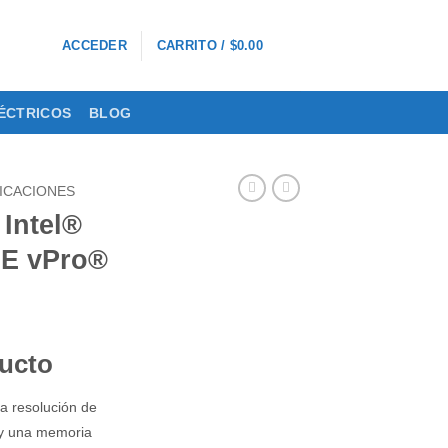
0
ACCEDER
CARRITO /
$
0.00
ÉCTRICOS
BLOG
ICACIONES
Intel®
UE vPro®
ducto
a resolución de
 y una memoria