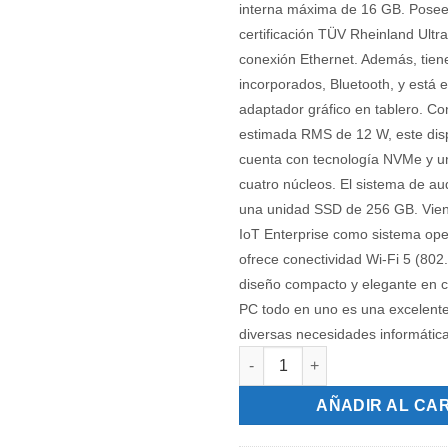
interna máxima de 16 GB. Posee 
certificación TÜV Rheinland Ultr
conexión Ethernet. Además, tien
incorporados, Bluetooth, y está
adaptador gráfico en tablero. Co
estimada RMS de 12 W, este disp
cuenta con tecnología NVMe y u
cuatro núcleos. El sistema de au
una unidad SSD de 256 GB. Vie
IoT Enterprise como sistema oper
ofrece conectividad Wi-Fi 5 (802
diseño compacto y elegante en c
PC todo en uno es una excelent
diversas necesidades informática
Lenovo Hub 60, Intel® Core™ 
AÑADIR AL CA