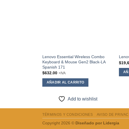
Lenovo Essential Wireless Combo
Leno
Keyboard & Mouse Gen2 Black-LA
$
19,
Spanish 171
AÑ
$
632.00
+IVA
AÑADIR AL CARRITO
Add to wishlist
TÉRMINOS Y CONDICIONES
AVISO DE PRIVA
Copyright 2026 ©
Diseñado por Lidergia