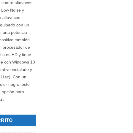
cuatro altavoces,
a Low Noise y
e altavoces
 equipado con un
n una potencia
ositivo también
n procesador de
dio es HD y tiene
ne con Windows 10
ativo instalado y
.11ac). Con un
olor negro, este
e opción para
s.
i5-8365UE vPro® cantidad
RRITO