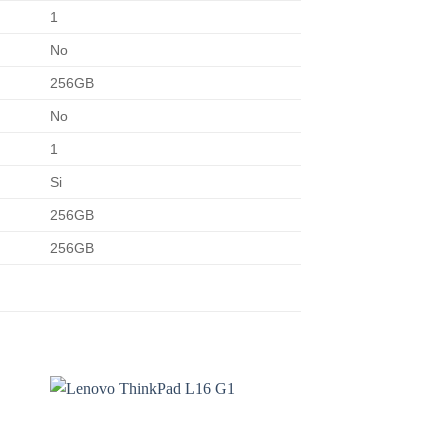
1
No
256GB
No
1
Si
256GB
256GB
 to
Add to
ist
wishlist