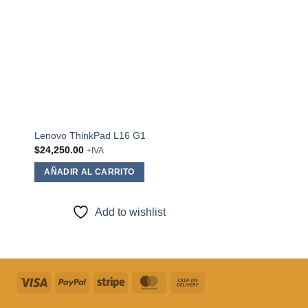
Lenovo ThinkCentre 
Lenovo ThinkPad L16 G1
Core i5-14400
$
24,250.00
+IVA
$
19,887.50
+IVA
AÑADIR AL CARRITO
AÑADIR AL CARRI
Add to wishlist
Add to
Visa
PayPal
Stripe
MasterCard
Cash
On