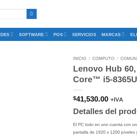
EDES
SOFTWARE
POS
SERVICIOS
MARCAS
EL
INICIO
/
COMPUTO
/
COMUN
Lenovo Hub 60, 
Add to
Core™ i5-8365
wishlist
41,530.00
$
+IVA
Detalles del pro
El PC todo en uno cuenta con un
pantalla de 1920 x 1200 píxeles