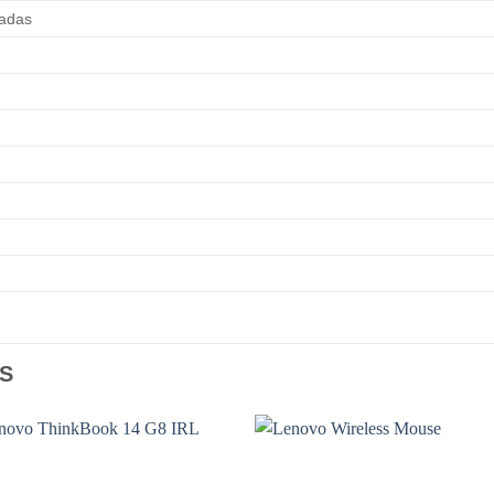
ladas
S
Add to
Add
wishlist
wishl