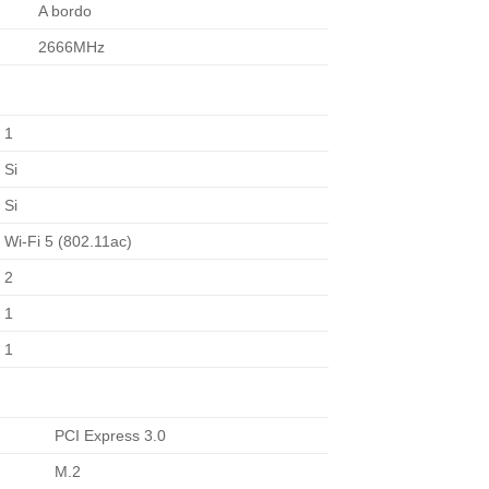
A bordo
2666MHz
1
Si
Si
Wi-Fi 5 (802.11ac)
2
1
1
PCI Express 3.0
M.2