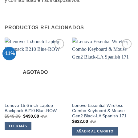
y confiabilidad en sus dispositivos.
PRODUCTOS RELACIONADOS
-11%
Add to
Add to
wishlist
wishlist
AGOTADO
Lenovo 15.6 inch Laptop
Lenovo Essential Wireless
Backpack B210 Blue-ROW
Combo Keyboard & Mouse
Gen2 Black-LA Spanish 171
Original
Current
$
549.00
$
490.00
+IVA
price
price
$
632.00
+IVA
was:
is:
LEER MÁS
$549.00.
$490.00.
AÑADIR AL CARRITO