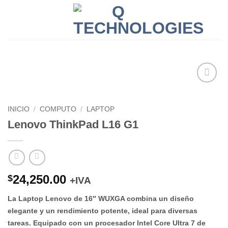
Skip
to
0
content
Add to
wishlist
INICIO
/
COMPUTO
/
LAPTOP
Lenovo ThinkPad L16 G1
24,250.00
$
+IVA
La Laptop Lenovo de 16″ WUXGA combina un diseño
elegante y un rendimiento potente, ideal para diversas
tareas. Equipado con un procesador Intel Core Ultra 7 de