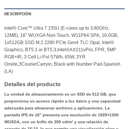
DESCRIPCIÓN
Intel® Core™ Ultra 7 155U (E-cores up to 3.80GHz,
12MB), 16″ WUXGA Non-Touch, W11P64 SPA, 16.0GB,
1x512GB SSD M.2 2280 PCIe Gen4 TLC Opal, Intel®
Graphics, BT5.1 or BT5.3,Intel®AX211vPro, FPR, 5MP
RGB+IR, 3 Cell Li-Pol 57Wh, 65W, 3YR
Onsite,3CourierCarryin, Black with Number Pad-Spanish
(LA)
Detalles del producto
La unidad de almacenamiento es un SSD de 512 GB, que
proporciona un acceso rápido a los datos y una capacidad
adecuada para almacenar archivos y aplicaciones. La
pantalla IPS de 16″ presenta una resolución de 1920×1200
WUXGA, con un brillo de 300 cd/m² y una relación de
aspecto de 16:10, lo que permite una visualización clara y