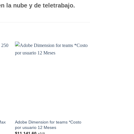
n la nube y de teletrabajo.
 to
Add to
ist
wishlist
Max
Adobe Dimension for teams *Costo
SECURITY AWAREN
por usuario 12 Meses
Min 250 Max 499 *Co
12 Meses
$
11,141.60
+IVA