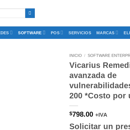
EDES
SOFTWARE
POS
SERVICIOS
MARCAS
EL
INICIO
/
SOFTWARE ENTERPR
Vicarius Remed
Add to
avanzada de
wishlist
vulnerabilidade
200 *Costo por 
798.00
$
+IVA
Solicitar un
pre