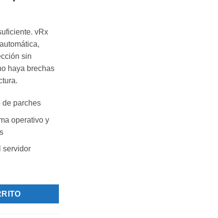
uficiente. vRx
 automática,
ección sin
 no haya brechas
ctura.
o de parches
ma operativo y
s
 servidor
 de vulnerabilidades 101 a 200 *Costo por usuario cantidad
RRITO