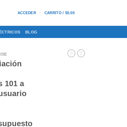
0
ACCEDER
CARRITO /
$
0.00
ÉCTRICOS
BLOG
ISE
iación
s 101 a
usuario
supuesto