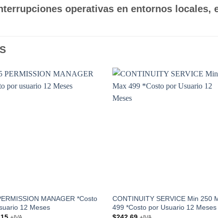
terrupciones operativas en entornos locales, e
S
Add to
Add
wishlist
wishl
PERMISSION MANAGER *Costo
CONTINUITY SERVICE Min 250 
suario 12 Meses
499 *Costo por Usuario 12 Meses
.15
$
242.69
+IVA
+IVA